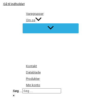
Gå til indholdet
Varegrupper
Om os
Kontakt
Datablade
Produkter
Min konto
Søg ...
×